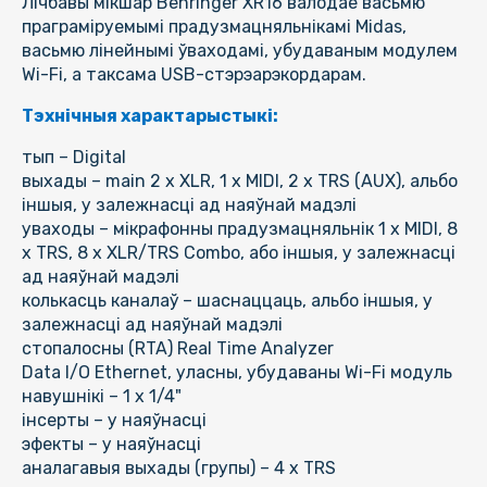
Лічбавы мікшар Behringer XR16 валодае васьмю
праграміруемымі прадузмацняльнікамі Midas,
васьмю лінейнымі ўваходамі, убудаваным модулем
Wi-Fi, а таксама USB-стэрэарэкордарам.
Тэхнічныя характарыстыкі:
тып – Digital
выхады – main 2 х XLR, 1 х MIDI, 2 х TRS (AUX), альбо
іншыя, у залежнасці ад наяўнай мадэлі
уваходы – мікрафонны прадузмацняльнік 1 х MIDI, 8
х TRS, 8 х XLR/TRS Combo, або іншыя, у залежнасці
ад наяўнай мадэлі
колькасць каналаў – шаснаццаць, альбо іншыя, у
залежнасці ад наяўнай мадэлі
стопалосны (RTA) Real Time Analyzer
Data I/O Ethernet, уласны, убудаваны Wi-Fi модуль
навушнікі – 1 х 1/4"
інсерты – у наяўнасці
эфекты – у наяўнасці
аналагавыя выхады (групы) – 4 х TRS