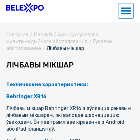
Галоўная
/
Паслугi
/
Арэнда гукавога і
мультымедыйнага абсталявання
/
Гукавое
абсталяванне
/
Лічбавы мікшар
ЛІЧБАВЫ МІКШАР
Технические характеристики:
Behringer XR16
Лічбавы мікшар Behringer XR16 з’яўляецца рэкавым
лічбавым мікшарам, які валодае шаснаццаццю
ўваходамі. Ён падтрымлівае кіраванне з Android
або iPad планшэтаў.