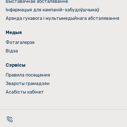
Выставачнае абсталяванне
Інфармацыя для кампаній-забудоўшчыкаў
Арэнда гукавога і мультымедыйнага абсталявання
Медыя
Фотагалерэя
Відэа
Сэрвісы
Правила посещения
Звароты грамадзян
Асабісты кабінет