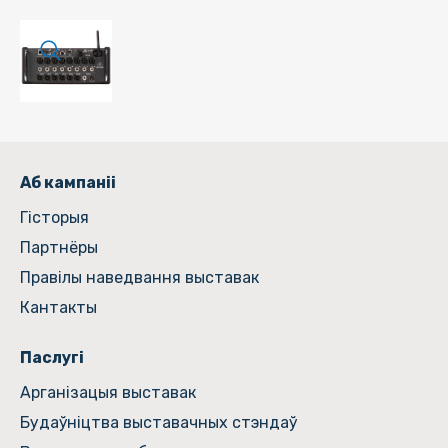
Аб кампаніі
Гiсторыя
Партнёры
Правілы наведвання выставак
Кантакты
Паслугі
Арганізацыя выставак
Будаўніцтва выставачных стэндаў