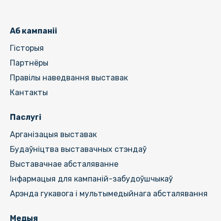
Аб кампаніі
Гiсторыя
Партнёры
Правілы наведвання выставак
Кантакты
Паслугі
Арганізацыя выставак
Будаўніцтва выставачных стэндаў
Выставачнае абсталяванне
Інфармацыя для кампаній-забудоўшчыкаў
Арэнда гукавога і мультымедыйнага абсталявання
Медыя