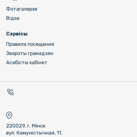
Фотагалерэя
Відэа
Сэрвісы
Правила посещения
Звароты грамадзян
Асабісты кабінет
220029, г. Мінск
вул. Камуністычная, 11.