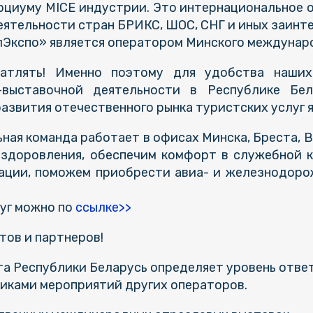
циуму MICE индустрии. Это интернациональное об
еятельности стран БРИКС, ШОС, СНГ и иных заинт
лЭкспо» является оператором Минского междунар
атлять! Именно поэтому для удобства наших 
-выставочной деятельности в Республике Бел
развития отечественного рынка туристских услуг
ая команда работает в офисах Минска, Бреста, В
оздоровления, обеспечим комфорт в служебной 
гации, поможем приобрести авиа- и железнодоро
луг можно по
ссылке>>
тов и партнеров!
а Республики Беларусь определяет уровень ответ
никами мероприятий других операторов.