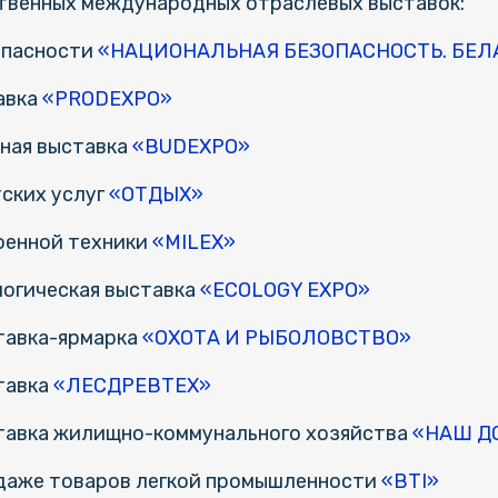
ственных международных отраслевых выставок:
опасности
«НАЦИОНАЛЬНАЯ БЕЗОПАСНОСТЬ. БЕЛ
авка
«PRODEXPO»
ная выставка
«BUDEXPO»
ских услуг
«ОТДЫХ»
оенной техники
«MILEX»
огическая выставка
«ECOLOGY EXPO»
тавка-ярмарка
«ОХОТА И РЫБОЛОВСТВО»
тавка
«ЛЕСДРЕВТЕХ»
тавка жилищно-коммунального хозяйства
«НАШ Д
даже товаров легкой промышленности
«BTI»