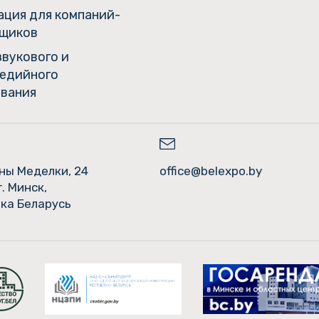
ция для компаний-
щиков
звукового и
едийного
вания
ины Меделки, 24
office@belexpo.by
г. Минск,
ка Беларусь