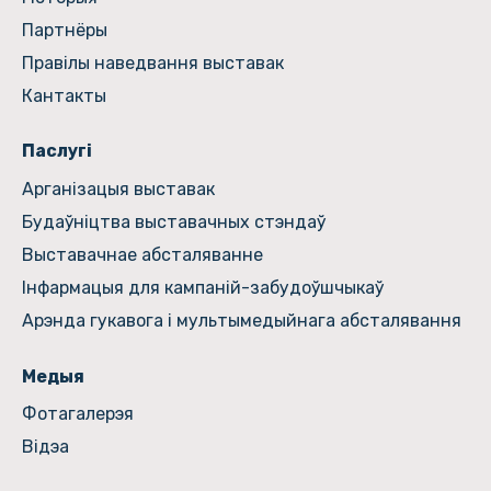
Партнёры
Правілы наведвання выставак
Кантакты
Паслугі
Арганізацыя выставак
Будаўніцтва выставачных стэндаў
Выставачнае абсталяванне
Інфармацыя для кампаній-забудоўшчыкаў
Арэнда гукавога і мультымедыйнага абсталявання
Медыя
Фотагалерэя
Відэа