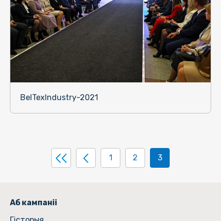
BelTexIndustry-2021
1
2
3
Аб кампаніі
Гiсторыя