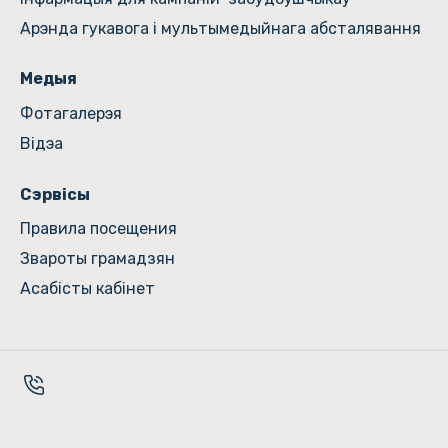
Арэнда гукавога і мультымедыйнага абсталявання
Медыя
Фотагалерэя
Відэа
Сэрвісы
Правила посещения
Звароты грамадзян
Асабісты кабінет