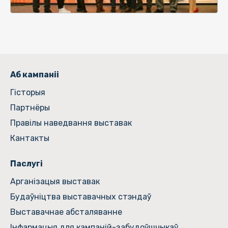
Аб кампаніі
Гiсторыя
Партнёры
Правілы наведвання выставак
Кантакты
Паслугі
Арганізацыя выставак
Будаўніцтва выставачных стэндаў
Выставачнае абсталяванне
Інфармацыя для кампаній-забудоўшчыкаў