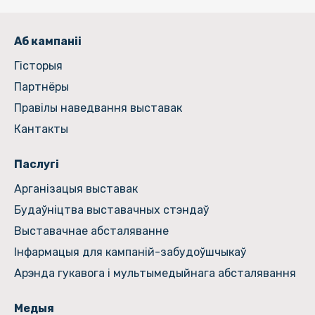
Аб кампаніі
Гiсторыя
Партнёры
Правілы наведвання выставак
Кантакты
Паслугі
Арганізацыя выставак
Будаўніцтва выставачных стэндаў
Выставачнае абсталяванне
Інфармацыя для кампаній-забудоўшчыкаў
Арэнда гукавога і мультымедыйнага абсталявання
Медыя