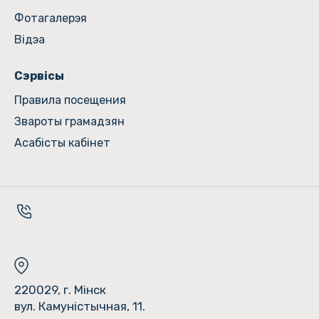
Фотагалерэя
Відэа
Сэрвісы
Правила посещения
Звароты грамадзян
Асабісты кабінет
220029, г. Мінск
вул. Камуністычная, 11.