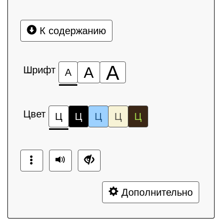
К содержанию
А
Шрифт
А
А
Цвет
Ц
Ц
Ц
Ц
Ц
Дополнительно