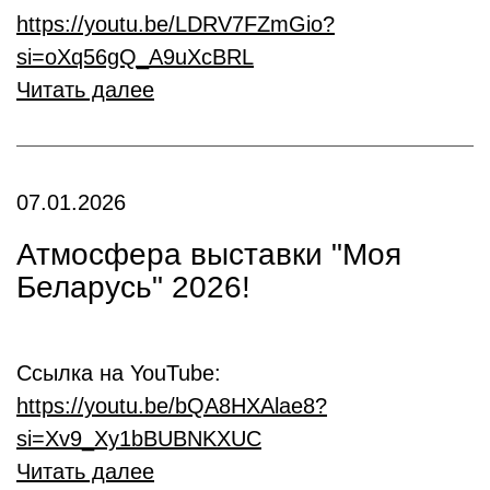
https://youtu.be/LDRV7FZmGio?
si=oXq56gQ_A9uXcBRL
Читать далее
07.01.2026
Атмосфера выставки "Моя
Беларусь" 2026!
Ссылка на YouTube:
https://youtu.be/bQA8HXAlae8?
si=Xv9_Xy1bBUBNKXUC
Читать далее