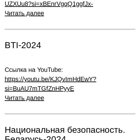
UZXUu8?si=xBEnrVgqQ1ggfJx-
Читать далее
BTI-2024
Ссылка на YouTube:
https://youtu.be/KJQvImHdEwY?
si=BuAU7mTGfZnHPyyE
Читать далее
Национальная безопасность.
Беларусь-2024