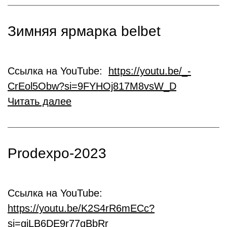
Зимняя ярмарка belbet
Ссылка на YouTube:
https://youtu.be/_-
CrEol5Obw?si=9FYHOj817M8vsW_D
Читать далее
Prodexpo-2023
Ссылка на YouTube:
https://youtu.be/K2S4rR6mECc?
si=giLB6DE9r77gBbRr