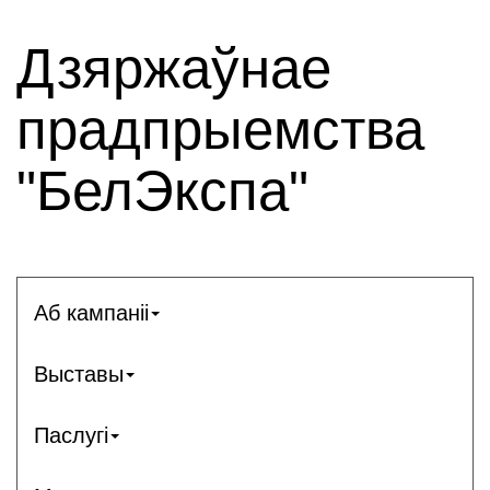
Дзяржаўнае
прадпрыемства
"БелЭкспа"
Аб кампаніі
Выставы
Паслугі