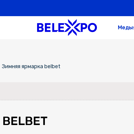
Меды
/
Зимняя ярмарка belbet
 BELBET