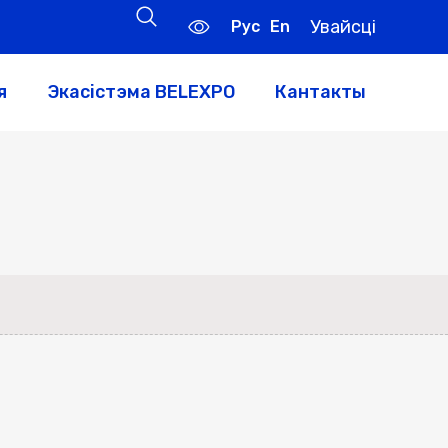
Увайсці
Рус
En
я
Экасістэма BELEXPO
Кантакты