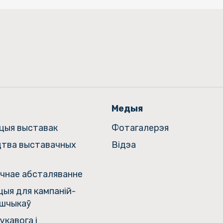
Медыя
ацыя выставак
Фотагалерэя
цтва выставачных
Відэа
чнае абсталяванне
ыя для кампаній-
шчыкаў
укавога і