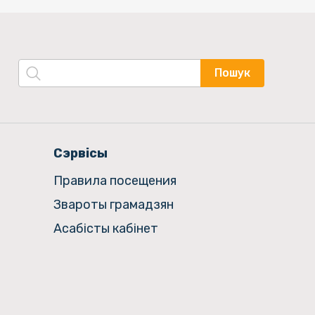
Пошук
Сэрвісы
Правила посещения
Звароты грамадзян
Асабісты кабінет