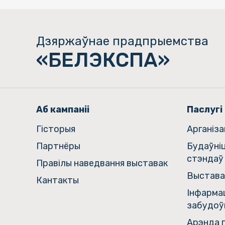
Дзяржаўнае прадпрыемства
«БЕЛЭКСПА»
Аб кампаніі
Паслугі
Гiсторыя
Арганіз
Партнёры
Будаўні
стэндаў
Правілы наведвання выставак
Выстава
Кантакты
Інфармац
забудоў
Арэнда г