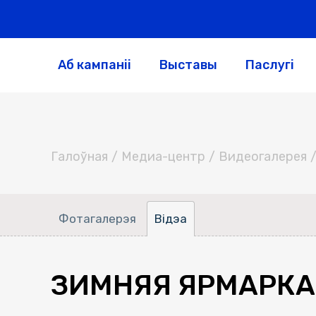
Аб кампаніі
Выставы
Паслугі
Галоўная
/
Медиа-центр
/
Видеогалерея
Фотагалерэя
Відэа
ЗИМНЯЯ ЯРМАРКА