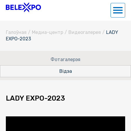
Галоўная
/
Медиа-центр
/
Видеогалерея
/
LADY
EXPO-2023
Фотагалерэя
Відэа
LADY EXPO-2023