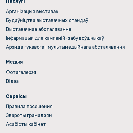
Паслугі
Арганізацыя выставак
Будаўніцтва выставачных стэндаў
Выставачнае абсталяванне
Інфармацыя для кампаній-забудоўшчыкаў
Арэнда гукавога і мультымедыйнага абсталявання
Медыя
Фотагалерэя
Відэа
Сэрвісы
Правила посещения
Звароты грамадзян
Асабісты кабінет