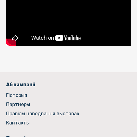
Аб кампаніі
Гiсторыя
Партнёры
Правілы наведвання выставак
Кантакты