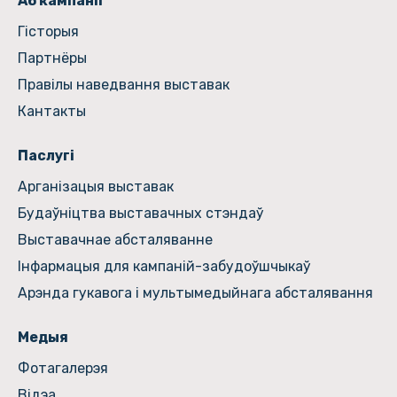
Аб кампаніі
Гiсторыя
Партнёры
Правілы наведвання выставак
Кантакты
Паслугі
Арганізацыя выставак
Будаўніцтва выставачных стэндаў
Выставачнае абсталяванне
Інфармацыя для кампаній-забудоўшчыкаў
Арэнда гукавога і мультымедыйнага абсталявання
Медыя
Фотагалерэя
Відэа