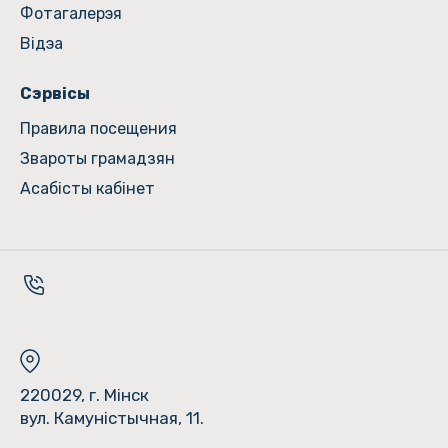
Фотагалерэя
Відэа
Сэрвісы
Правила посещения
Звароты грамадзян
Асабісты кабінет
220029, г. Мінск
вул. Камуністычная, 11.