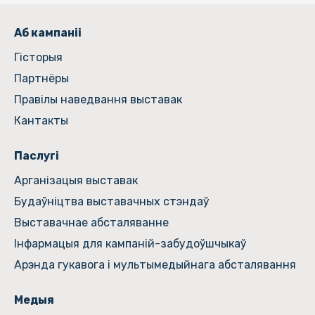
Аб кампаніі
Гiсторыя
Партнёры
Правілы наведвання выставак
Кантакты
Паслугі
Арганізацыя выставак
Будаўніцтва выставачных стэндаў
Выставачнае абсталяванне
Інфармацыя для кампаній-забудоўшчыкаў
Арэнда гукавога і мультымедыйнага абсталявання
Медыя