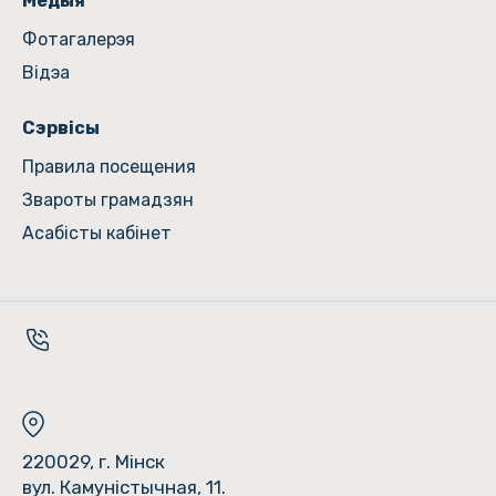
Медыя
Фотагалерэя
Відэа
Сэрвісы
Правила посещения
Звароты грамадзян
Асабісты кабінет
220029, г. Мінск
вул. Камуністычная, 11.