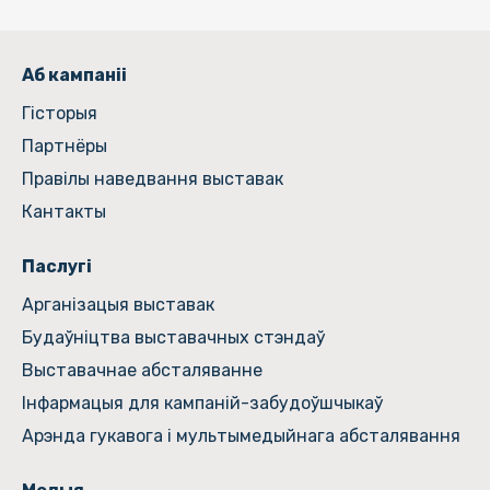
Аб кампаніі
Гiсторыя
Партнёры
Правілы наведвання выставак
Кантакты
Паслугі
Арганізацыя выставак
Будаўніцтва выставачных стэндаў
Выставачнае абсталяванне
Інфармацыя для кампаній-забудоўшчыкаў
Арэнда гукавога і мультымедыйнага абсталявання