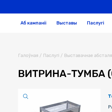
Аб кампаніі
Выставы
Паслугі
Галоўная
/
Паслугi
/
Выставачнае абсталя
ВИТРИНА-ТУМБА 
Т
Р