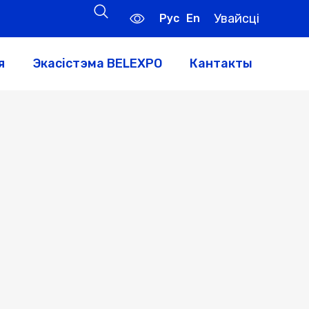
Увайсці
Рус
En
я
Экасістэма BELEXPO
Кантакты