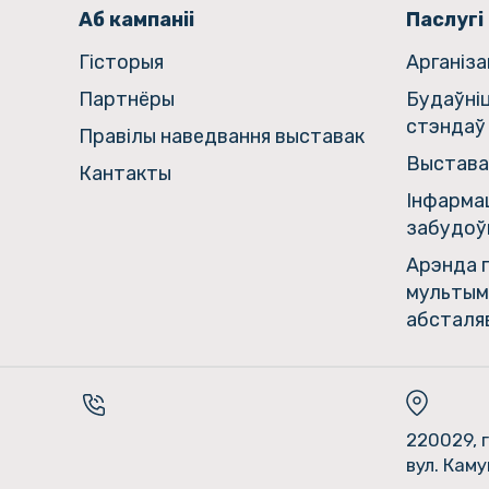
Аб кампаніі
Паслугі
Гiсторыя
Арганіз
Партнёры
Будаўні
стэндаў
Правілы наведвання выставак
Выстава
Кантакты
Інфармац
забудоў
Арэнда г
мультым
абсталя
220029, г
вул. Каму