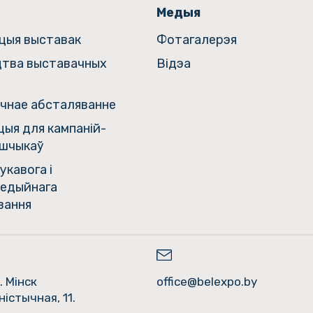
Медыя
ацыя выставак
Фотагалерэя
цтва выставачных
Відэа
чнае абсталяванне
ыя для кампаній-
шчыкаў
укавога і
едыйнага
вання
. Мінск
office@belexpo.by
ністычная, 11.