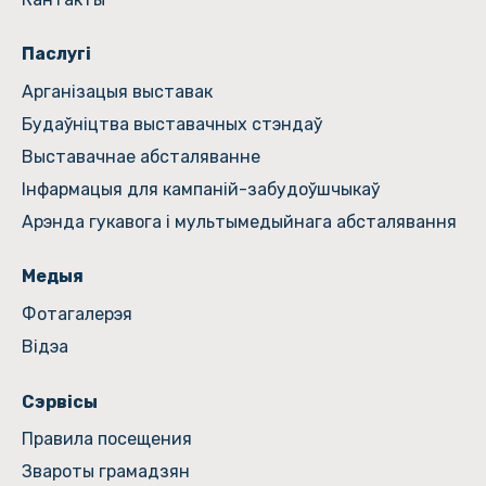
Паслугі
Арганізацыя выставак
Будаўніцтва выставачных стэндаў
Выставачнае абсталяванне
Інфармацыя для кампаній-забудоўшчыкаў
Арэнда гукавога і мультымедыйнага абсталявання
Медыя
Фотагалерэя
Відэа
Сэрвісы
Правила посещения
Звароты грамадзян