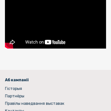
Аб кампаніі
Гiсторыя
Партнёры
Правілы наведвання выставак
Кантакты