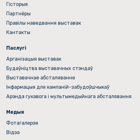
Гiсторыя
Партнёры
Правілы наведвання выставак
Кантакты
Паслугі
Арганізацыя выставак
Будаўніцтва выставачных стэндаў
Выставачнае абсталяванне
Інфармацыя для кампаній-забудоўшчыкаў
Арэнда гукавога і мультымедыйнага абсталявання
Медыя
Фотагалерэя
Відэа