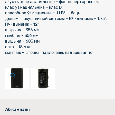
акустычнае афармленне – фазаінвертарны тып
клас узмацняльніка – клас D
паасобнае ўзмацненне НЧ і ВЧ – ёсць
дынамікі акустычнай сістэмы – ВЧ-дынамік – 1,75",
НЧ-дынамік – 12"
шырыня – 356 мм
глыбіня – 356 мм
вышыня – 603 мм
вага – 18,6 кг
мантаж – стойка, падлогавы, падвешванне
Аб кампаніі