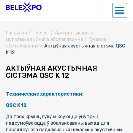
Галоўная
/
Паслугi
/
Арэнда гукавога і
мультымедыйнага абсталявання
/
Гукавое
абсталяванне
/
Актыўная акустычная сістэма QSC
K 12
АКТЫЎНАЯ АКУСТЫЧНАЯ
СІСТЭМА QSC K 12
Технические характеристики:
QSC K 12
Да трох крыніц гуку міксуюцца ўнутры і
падсумоўваюцца ў збалансаваны выхад для
паслядоўнага падключэння некалькіх акустычных