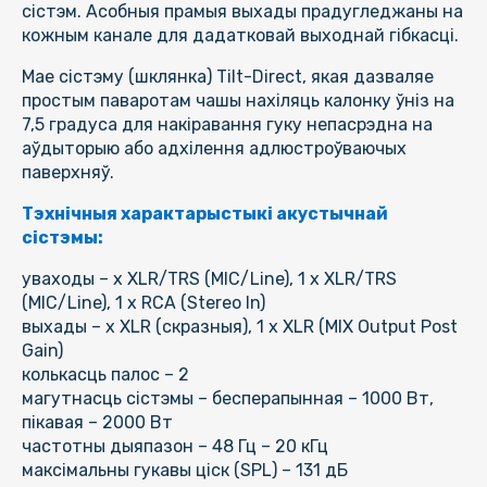
сістэм. Асобныя прамыя выхады прадугледжаны на
кожным канале для дадатковай выходнай гібкасці.
Мае сістэму (шклянка) Tilt-Direct, якая дазваляе
простым паваротам чашы нахіляць калонку ўніз на
7,5 градуса для накіравання гуку непасрэдна на
аўдыторыю або адхілення адлюстроўваючых
паверхняў.
Тэхнічныя характарыстыкі акустычнай
сістэмы:
уваходы – x XLR/TRS (MIC/Line), 1 x XLR/TRS
(MIC/Line), 1 x RCA (Stereo In)
выхады – x XLR (скразныя), 1 х XLR (MIX Output Post
Gain)
колькасць палос – 2
магутнасць сістэмы – бесперапынная – 1000 Вт,
пікавая – 2000 Вт
частотны дыяпазон – 48 Гц – 20 кГц
максімальны гукавы ціск (SPL) – 131 дБ