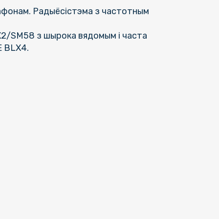
афонам. Радыёсістэма з частотным
X2/SM58 з шырока вядомым і часта
 BLX4.