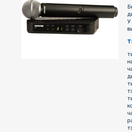
Б
д
У
в
Т
т
н
ч
д
т
т
т
к
ч
р
т