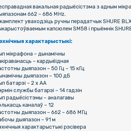
есправадная вакальная радыёсістэма з адным мікр
ыяпазонам 662 – 686 MHz.
 камплект уваходзіць ручны перадатчык SHURE BL
ыкарыстоўваемым капсюлем SM58 і прыёмнік SHURE
эхнічныя характарыстыкі:
ып мікрафона – дынамічны
акіраванасць – кардыёідная
астотны дыяпазон – 50 Гц – 15 кГц
ынамічны дыяпазон – 100 дБ
ып батарэі – 2 x AA
эрмін службы батарэі – 14 гадзін
ып радыёсістэмы – аналагавы
олькасць каналаў – 12
астотны дыяпазон – 662 – 686 МГц
абочы дыяпазон – 91 м
эхнічныя характарыстыкі рэсівера