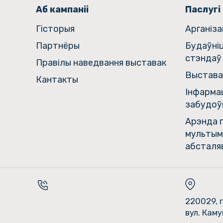
Аб кампаніі
Паслугі
Гiсторыя
Арганіз
Партнёры
Будаўні
стэндаў
Правілы наведвання выставак
Выстава
Кантакты
Інфармац
забудоў
Арэнда г
мультым
абсталя
220029, г
вул. Каму