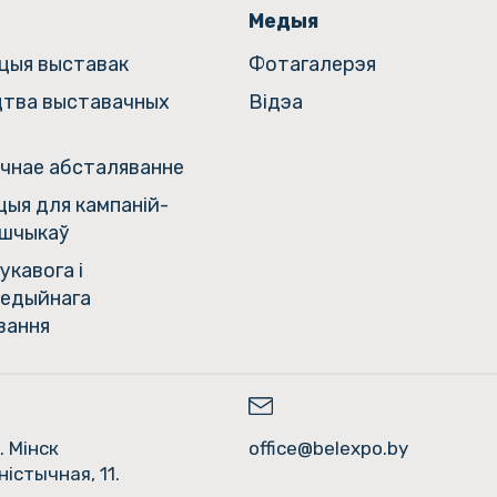
Медыя
ацыя выставак
Фотагалерэя
цтва выставачных
Відэа
чнае абсталяванне
ыя для кампаній-
шчыкаў
укавога і
едыйнага
вання
. Мінск
office@belexpo.by
ністычная, 11.