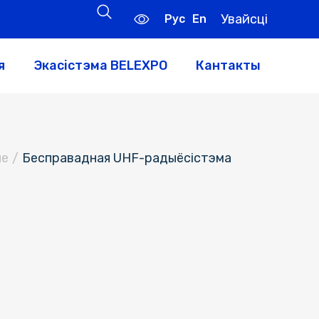
Увайсці
Рус
En
я
Экасістэма BELEXPO
Кантакты
не
/
Бесправадная UHF-радыёсістэма