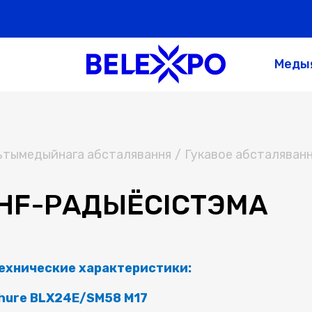
Меды
льтымедыйнага абсталявання
/
Гукавое абсталяван
HF-РАДЫЁСІСТЭМА
ехнические характеристики:
hure BLX24E/SM58 M17