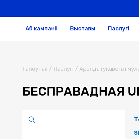
Аб кампаніі
Выставы
Паслугі
Галоўная
/
Паслугi
/
Арэнда гукавога і му
БЕСПРАВАДНАЯ U
Т
S