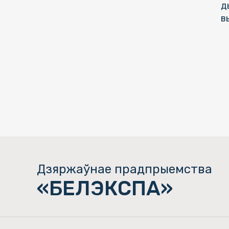
д
в
Дзяржаўнае прадпрыемства
«БЕЛЭКСПА»