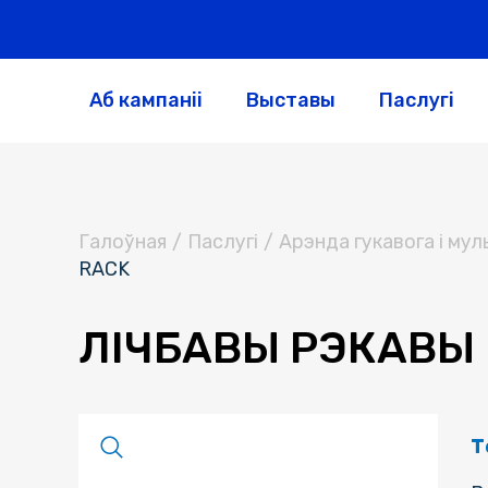
Аб кампаніі
Выставы
Паслугі
Галоўная
/
Паслугi
/
Арэнда гукавога і му
RACK
ЛІЧБАВЫ РЭКАВЫ 
Т