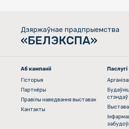
Дзяржаўнае прадпрыемства
«БЕЛЭКСПА»
Аб кампаніі
Паслугі
Гiсторыя
Арганіз
Партнёры
Будаўні
стэндаў
Правілы наведвання выставак
Выстава
Кантакты
Інфармац
забудоў