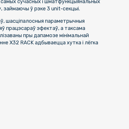
 з самых сучасных і шматфункцыянальных
, займаючы ў рэке 3 unit-секцыі.
аў, шасціпалосныя параметрычныя
ў працэсараў эфектаў, а таксама
алізаваны пры дапамозе мінімальнай
енне X32 RACK адбываецца хутка і лёгка