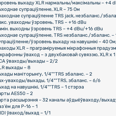
зровень выхаду XLR нармальны/максімальны – +4 d
ыходнае супраціўленне, XLR – 75 Ом
ваходнае супраціўленне TRS jack, незбаланс./збала
акс. уваходны ўзровень, TRS – +16 dBu
амін. выходны ўзровень TRS – +4 dBu/+16 dBu
ыходнае супраціўленне, TRS незбаланс./збаланс. –
упраціўленне/ўзровень выхаду на навушнікі – 40 О
ваходы XLR – праграміруемыя мікрафонныя прадузма
ікрафонны ўваход – з двухбаковай сувяззю, XLR х 1
CA ўваходы/выхады – 2/2
LR выхады – 8
ыхады маніторынгу, 1/4""TRS збаланс. – 2
ux-уваходы/выхады, 1/4""TRS, збаланс. – 6/6
ыхад на навушнікі, 1/4""TRS – 1 стэрэа
арты AES50 – 2
арта расшырэння – 32 каналы аўдыёўваходу/выхаду
аз’ём для Р-16 – 1
IDI ўваход/выхад – 1/1