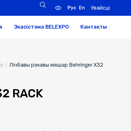
Увайсці
Рус
En
я
Экасістэма BELEXPO
Кантакты
не
/
Лічбавы рэкавы мікшар Behringer X32
32 RACK