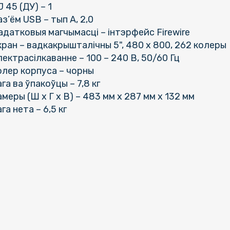
J 45 (ДУ) – 1
аз’ём USB – тып А, 2,0
адатковыя магчымасці – інтэрфейс Firewire
кран – вадкакрышталічны 5", 480 х 800, 262 колеры
лектрасілкаванне – 100 – 240 В, 50/60 Гц
олер корпуса – чорны
ага ва ўпакоўцы – 7,8 кг
амеры (Ш х Г х В) – 483 мм х 287 мм х 132 мм
ага нета – 6,5 кг