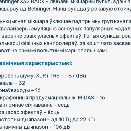
ehringer X32 RACK – лічбавы мікшарны пульт, адзін
ікшараў ад Behringer. Манціруецца ў рэкавую стойку
ункцыянал мікшара ўключае падтрымку груп канал
квалайзеры, эмуляцыю асноўных папулярных мадэля
тварэнне сваіх уласных эфектаў. Гэтыя функцыі рэ
олькасці фізічных кантролераў, за кошт чаго засва
ават не самымі вопытнымі карыстальнікамі.
эхнічныя характарыстыкі:
зровень шуму, XLR і TRS – - 87 dBu
аналы – 32
онаўваходы – 16
ікрафонныя прадузмацняльнікі MIDAS – 16
антомнае сілкаванне – ёсць
рацэсар эфектаў – ёсць
астотны дыяпазон – ад 10 Гц да 22 кГц
ынамічны дыяпазон – 106 дБ