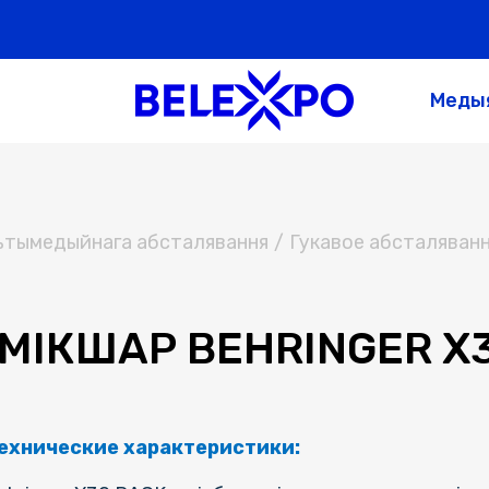
Меды
льтымедыйнага абсталявання
/
Гукавое абсталяван
МІКШАР BEHRINGER X
ехнические характеристики: