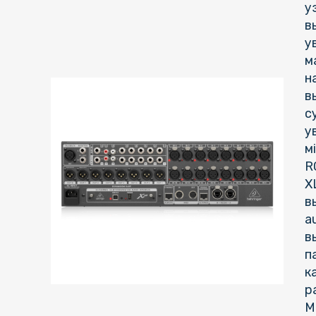
у
в
у
м
н
в
с
у
м
R
X
в
а
в
п
к
р
M