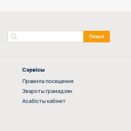
Пошук
Сэрвісы
Правила посещения
Звароты грамадзян
Асабісты кабінет