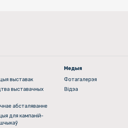
Медыя
ацыя выставак
Фотагалерэя
цтва выставачных
Відэа
чнае абсталяванне
ыя для кампаній-
шчыкаў