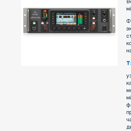
B
м
Ф
э
с
к
н
Т
у
к
м
м
ф
п
ч
д