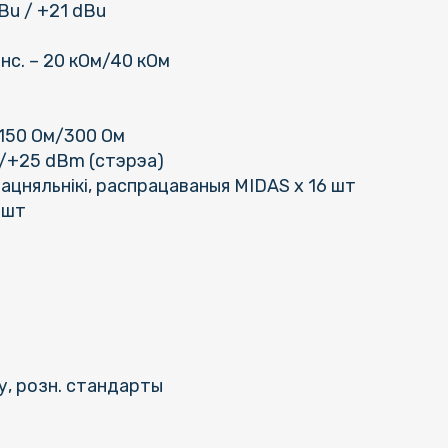
Bu / +21 dBu
нс. – 20 кОм/40 кОм
 150 Ом/300 Ом
м/+25 dBm (стэрэа)
цняльнікі, распрацаваныя MIDAS х 16 шт
 шт
, розн. стандарты