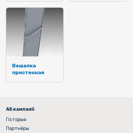
Вешалка
пристенная
Аб кампаніі
Гiсторыя
Партнёры