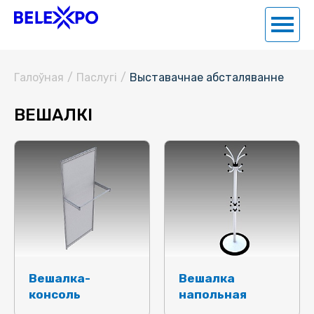
Галоўная
/
Паслугi
/
Выставачнае абсталяванне
ВЕШАЛКІ
Вешалка-
Вешалка
консоль
напольная