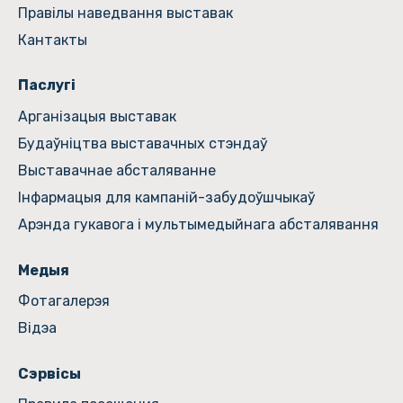
Правілы наведвання выставак
Кантакты
Паслугі
Арганізацыя выставак
Будаўніцтва выставачных стэндаў
Выставачнае абсталяванне
Інфармацыя для кампаній-забудоўшчыкаў
Арэнда гукавога і мультымедыйнага абсталявання
Медыя
Фотагалерэя
Відэа
Сэрвісы