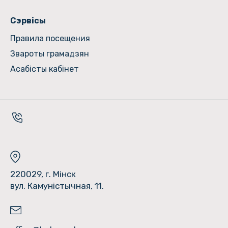
Сэрвісы
Правила посещения
Звароты грамадзян
Асабісты кабінет
220029, г. Мінск
вул. Камуністычная, 11.