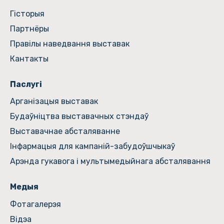
Гiсторыя
Партнёры
Правілы наведвання выставак
Кантакты
Паслугі
Арганізацыя выставак
Будаўніцтва выставачных стэндаў
Выставачнае абсталяванне
Інфармацыя для кампаній-забудоўшчыкаў
Арэнда гукавога і мультымедыйнага абсталявання
Медыя
Фотагалерэя
Відэа