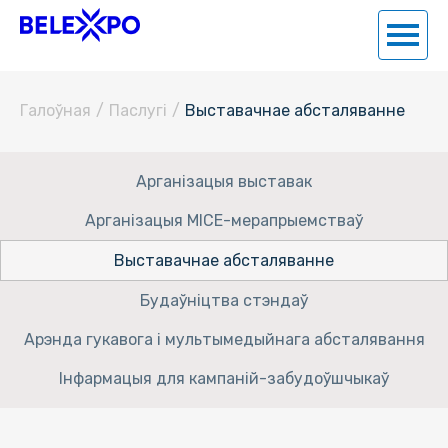
Галоўная
/
Паслугi
/
Выставачнае абсталяванне
Арганізацыя выставак
Арганізацыя MICE-мерапрыемстваў
Выставачнае абсталяванне
Будаўніцтва стэндаў
Арэнда гукавога і мультымедыйнага абсталявання
Інфармацыя для кампаній-забудоўшчыкаў