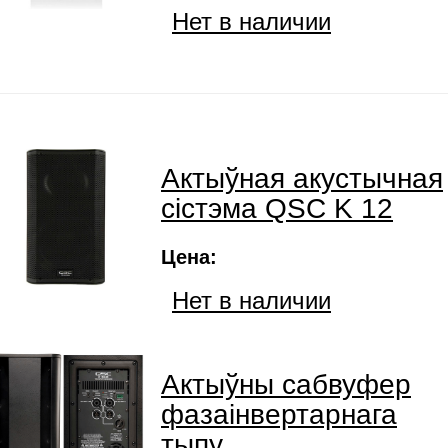
Нет в наличии
Актыўная акустычная
сістэма QSC K 12
Цена:
Нет в наличии
Актыўны сабвуфер
фазаінвертарнага
тыпу