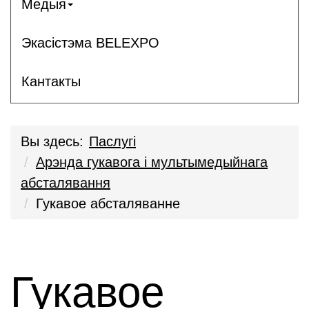
Медыя
Экасістэма BELEXPO
Кантакты
Вы здесь:
Паслугi
Арэнда гукавога і мультымедыйнага
абсталявання
Гукавое абсталяванне
Гукавое