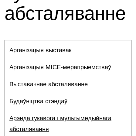
абсталяванне
Арганізацыя выставак
Арганізацыя MICE-мерапрыемстваў
Выставачнае абсталяванне
Будаўніцтва стэндаў
Арэнда гукавога і мультымедыйнага
абсталявання