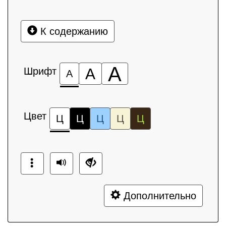
К содержанию
А
Шрифт
А
А
Цвет
Ц
Ц
Ц
Ц
Ц
Дополнительно