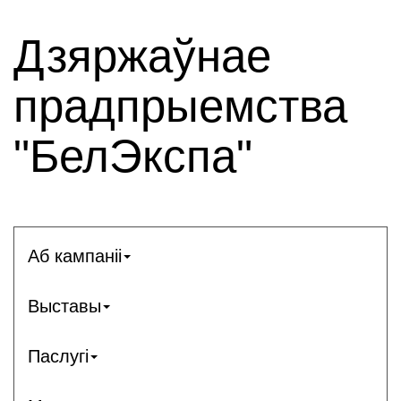
Дзяржаўнае
прадпрыемства
"БелЭкспа"
Аб кампаніі
Выставы
Паслугі