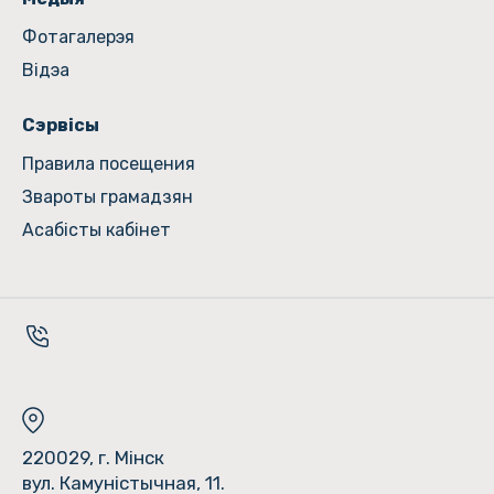
Фотагалерэя
Відэа
Сэрвісы
Правила посещения
Звароты грамадзян
Асабісты кабінет
220029, г. Мінск
вул. Камуністычная, 11.