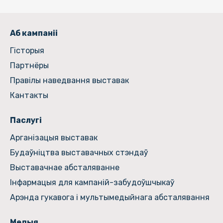
Аб кампаніі
Гiсторыя
Партнёры
Правілы наведвання выставак
Кантакты
Паслугі
Арганізацыя выставак
Будаўніцтва выставачных стэндаў
Выставачнае абсталяванне
Інфармацыя для кампаній-забудоўшчыкаў
Арэнда гукавога і мультымедыйнага абсталявання
Медыя