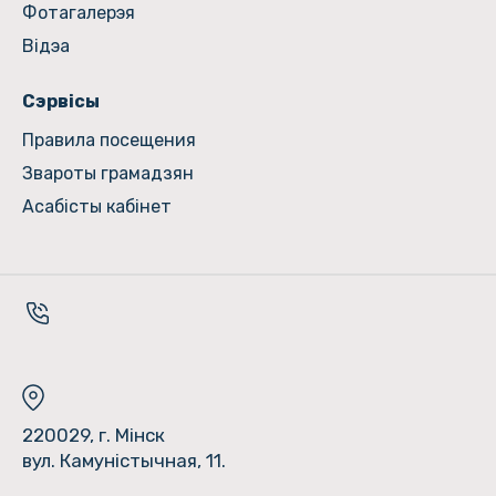
Фотагалерэя
Відэа
Сэрвісы
Правила посещения
Звароты грамадзян
Асабісты кабінет
220029, г. Мінск
вул. Камуністычная, 11.