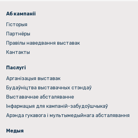
Аб кампаніі
Гiсторыя
Партнёры
Правілы наведвання выставак
Кантакты
Паслугі
Арганізацыя выставак
Будаўніцтва выставачных стэндаў
Выставачнае абсталяванне
Інфармацыя для кампаній-забудоўшчыкаў
Арэнда гукавога і мультымедыйнага абсталявання
Медыя