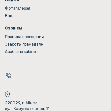
Фотагалерэя
Відэа
Сэрвісы
Правила посещения
Звароты грамадзян
Асабісты кабінет
220029, г. Мінск
вул. Камуністычная, 11.