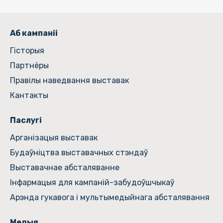
Аб кампаніі
Гiсторыя
Партнёры
Правілы наведвання выставак
Кантакты
Паслугі
Арганізацыя выставак
Будаўніцтва выставачных стэндаў
Выставачнае абсталяванне
Інфармацыя для кампаній-забудоўшчыкаў
Арэнда гукавога і мультымедыйнага абсталявання
Медыя