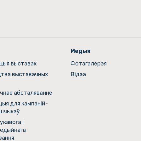
Медыя
ацыя выставак
Фотагалерэя
цтва выставачных
Відэа
чнае абсталяванне
ыя для кампаній-
шчыкаў
укавога і
едыйнага
вання