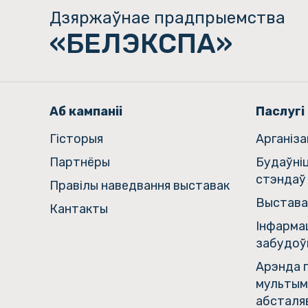
Дзяржаўнае прадпрыемства
«БЕЛЭКСПА»
Аб кампаніі
Паслугі
Гiсторыя
Арганіз
Партнёры
Будаўні
стэндаў
Правілы наведвання выставак
Выстава
Кантакты
Інфармац
забудоў
Арэнда г
мультым
абсталя