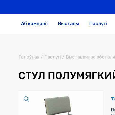
Аб кампаніі
Выставы
Паслугі
Галоўная
/
Паслугi
/
Выставачнае абсталя
СТУЛ ПОЛУМЯГКИЙ
Т
В