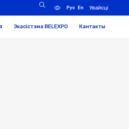
Увайсці
Рус
En
я
Экасістэма BELEXPO
Кантакты