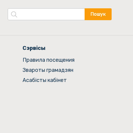
Пошук
Сэрвісы
Правила посещения
Звароты грамадзян
Асабісты кабінет