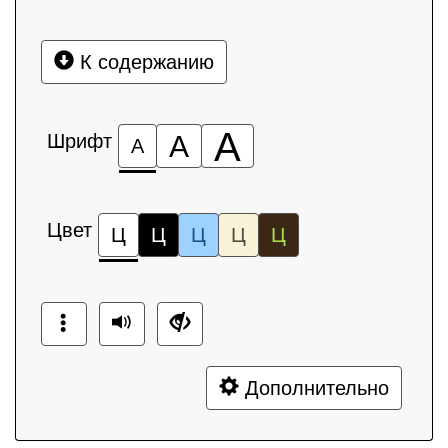
К содержанию
А
Шрифт
А
А
Цвет
Ц
Ц
Ц
Ц
Ц
Дополнительно