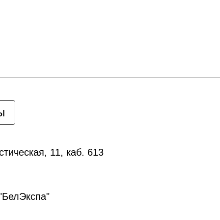
ы
тическая, 11, каб. 613
"БелЭкспа"