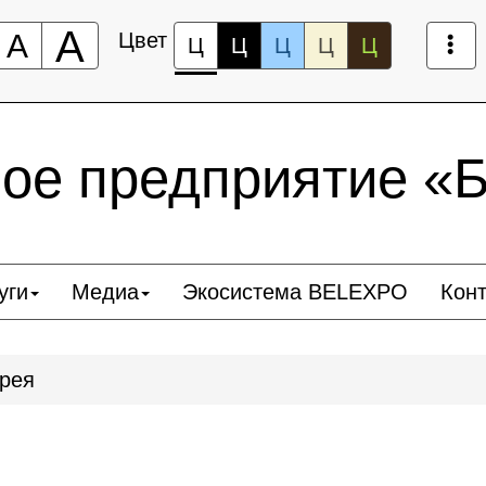
А
А
Цвет
Ц
Ц
Ц
Ц
Ц
ное предприятие 
уги
Медиа
Экосистема BELEXPO
Кон
рея