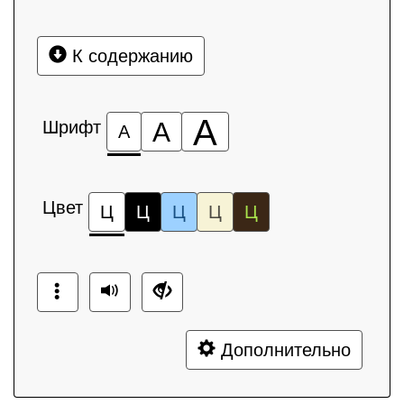
К содержанию
А
Шрифт
А
А
Цвет
Ц
Ц
Ц
Ц
Ц
Дополнительно