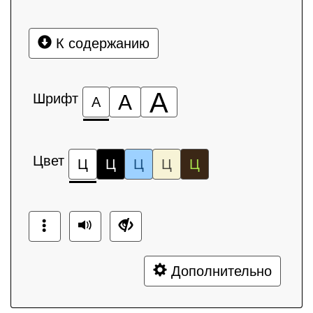
К содержанию
А
Шрифт
А
А
Цвет
Ц
Ц
Ц
Ц
Ц
Дополнительно