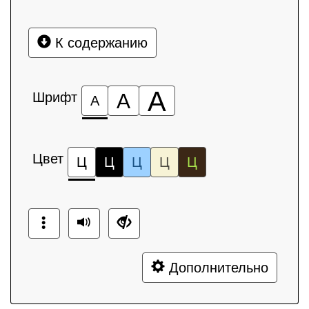
К содержанию
А
Шрифт
А
А
Цвет
Ц
Ц
Ц
Ц
Ц
Дополнительно