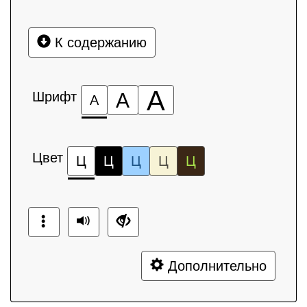
К содержанию
А
Шрифт
А
А
Цвет
Ц
Ц
Ц
Ц
Ц
Дополнительно