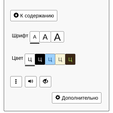
К содержанию
А
Шрифт
А
А
Цвет
Ц
Ц
Ц
Ц
Ц
Дополнительно