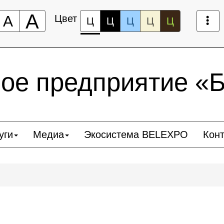
А
А
Цвет
Ц
Ц
Ц
Ц
Ц
ное предприятие 
уги
Медиа
Экосистема BELEXPO
Кон