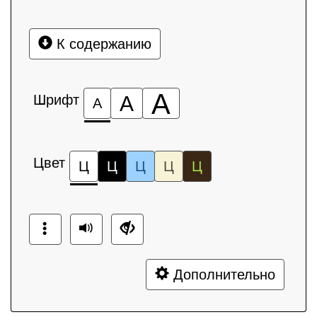
К содержанию
А
Шрифт
А
А
Цвет
Ц
Ц
Ц
Ц
Ц
Дополнительно