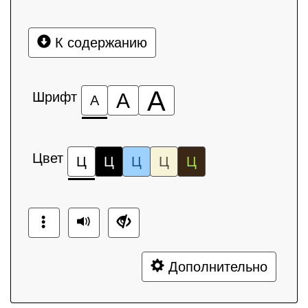
К содержанию
А
Шрифт
А
А
Цвет
Ц
Ц
Ц
Ц
Ц
Дополнительно