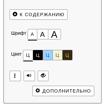
К СОДЕРЖАНИЮ
А
Шрифт
А
А
Цвет
Ц
Ц
Ц
Ц
Ц
ДОПОЛНИТЕЛЬНО