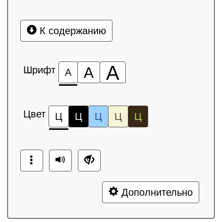
К содержанию
А
Шрифт
А
А
Цвет
Ц
Ц
Ц
Ц
Ц
Дополнительно