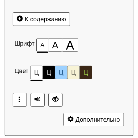
К содержанию
А
Шрифт
А
А
Цвет
Ц
Ц
Ц
Ц
Ц
Дополнительно