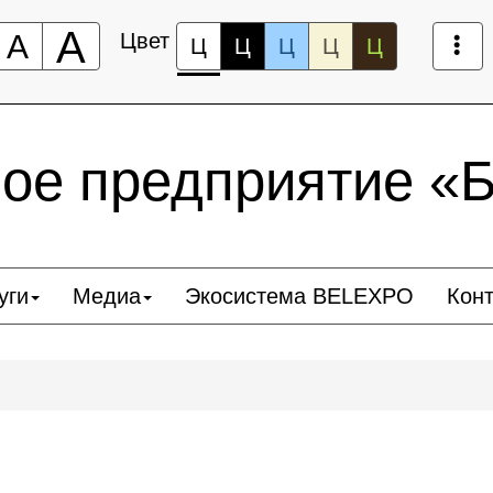
А
А
Цвет
Ц
Ц
Ц
Ц
Ц
ное предприятие 
уги
Медиа
Экосистема BELEXPO
Кон