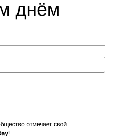
м днём
общество отмечает свой
Day
!