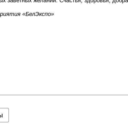
ых заветных желаний. Счастья, здоровья, добр
приятия «БелЭкспо»
ы