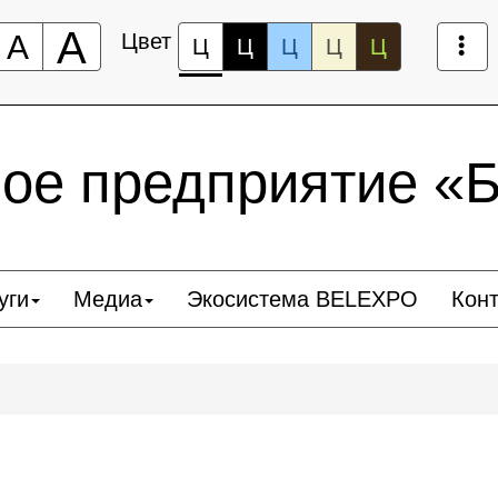
А
А
Цвет
Ц
Ц
Ц
Ц
Ц
ное предприятие 
уги
Медиа
Экосистема BELEXPO
Кон