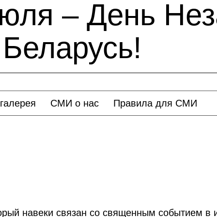
июля – День Не
 Беларусь!
галерея
СМИ о нас
Правила для СМИ
орый навеки связан со священным событием в 