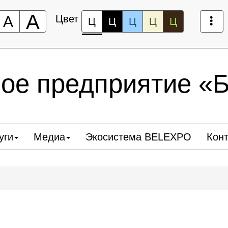
А
А
Цвет
Ц
Ц
Ц
Ц
Ц
ное предприятие 
уги
Медиа
Экосистема BELEXPO
Кон