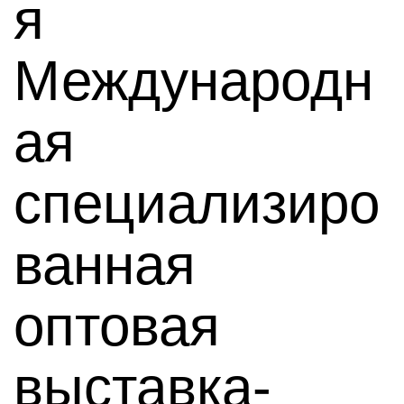
я
Международн
ая
специализиро
ванная
оптовая
выставка-