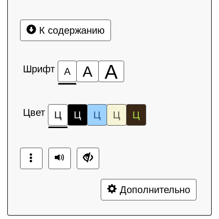
К содержанию
А
Шрифт
А
А
Цвет
Ц
Ц
Ц
Ц
Ц
Дополнительно