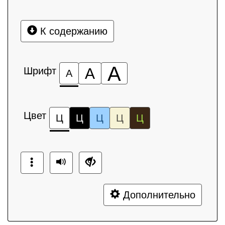
К содержанию
А
Шрифт
А
А
Цвет
Ц
Ц
Ц
Ц
Ц
Дополнительно