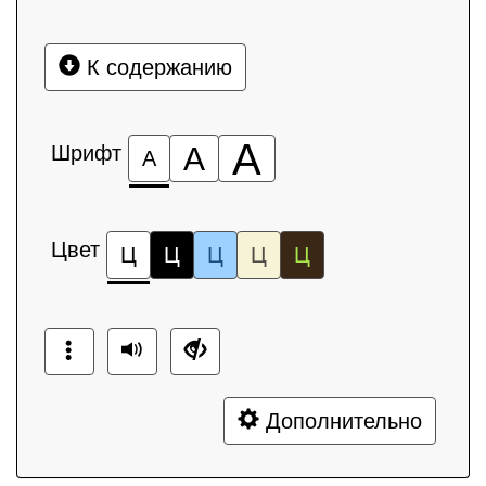
К содержанию
А
Шрифт
А
А
Цвет
Ц
Ц
Ц
Ц
Ц
Дополнительно