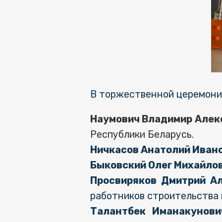
В торжественной церемония
Наумович Владимир Алек
Республики Беларусь.
Ничкасов
Анатолий Иван
Быковский Олег Михайло
Просвиряко
в Дмитрий А
работников строительства
Талантбек
Иманакунови