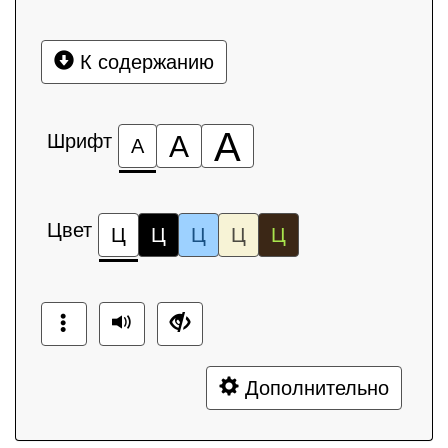
К содержанию
А
Шрифт
А
А
Цвет
Ц
Ц
Ц
Ц
Ц
Дополнительно