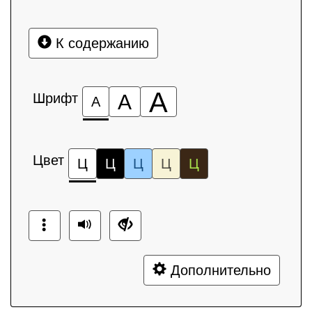
К содержанию
А
Шрифт
А
А
Цвет
Ц
Ц
Ц
Ц
Ц
Дополнительно