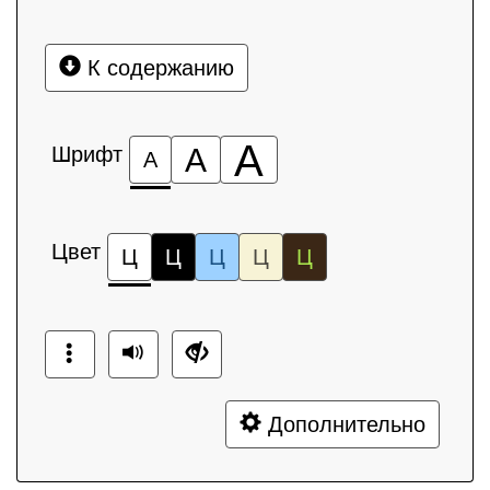
К содержанию
А
Шрифт
А
А
Цвет
Ц
Ц
Ц
Ц
Ц
Дополнительно