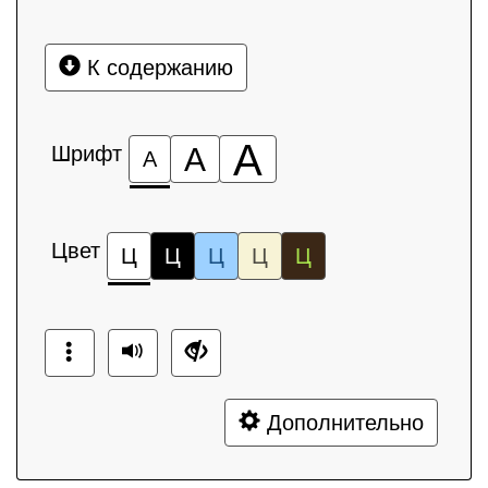
К содержанию
А
Шрифт
А
А
Цвет
Ц
Ц
Ц
Ц
Ц
Дополнительно