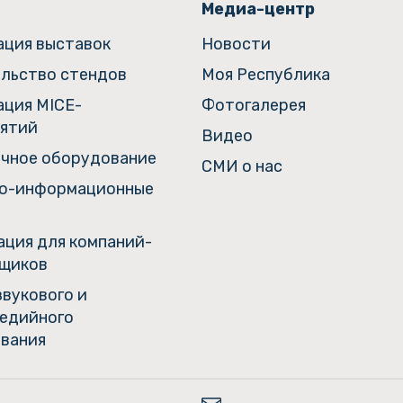
Медиа-центр
ация выставок
Новости
льство стендов
Моя Республика
ация MICE-
Фотогалерея
ятий
Видео
чное оборудование
СМИ о нас
о-информационные
ция для компаний-
щиков
звукового и
едийного
вания