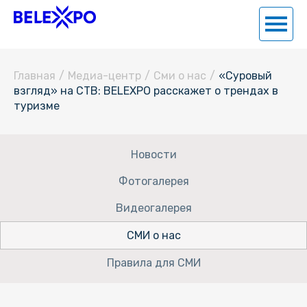
Главная
/
Медиа-центр
/
Сми о нас
/
«Суровый
взгляд» на СТВ: BELEXPO расскажет о трендах в
туризме
Новости
Фотогалерея
Видеогалерея
СМИ о нас
Правила для СМИ